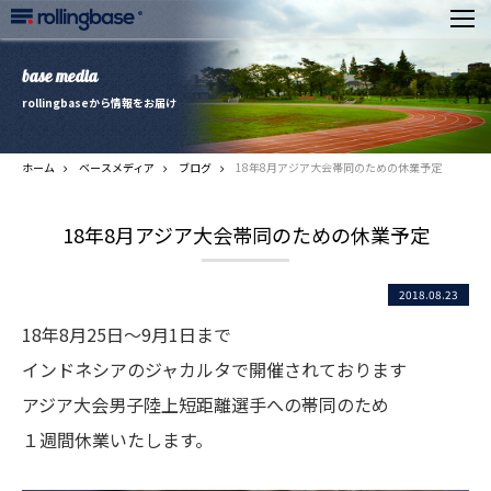
base media
rollingbaseから情報をお届け
ホーム
ベースメディア
ブログ
18年8月アジア大会帯同のための休業予定
18年8月アジア大会帯同のための休業予定
2018.08.23
18年8月25日〜9月1日まで
インドネシアのジャカルタで開催されております
アジア大会男子陸上短距離選手への帯同のため
１週間休業いたします。