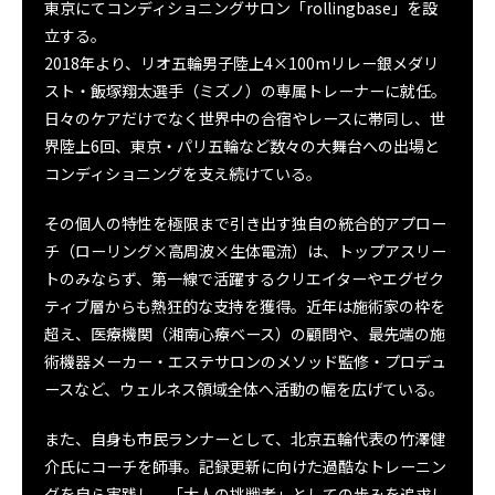
東京にてコンディショニングサロン「rollingbase」を設
立する。
2018年より、リオ五輪男子陸上4×100mリレー銀メダリ
スト・飯塚翔太選手（ミズノ）の専属トレーナーに就任。
日々のケアだけでなく世界中の合宿やレースに帯同し、世
界陸上6回、東京・パリ五輪など数々の大舞台への出場と
コンディショニングを支え続けている。
その個人の特性を極限まで引き出す独自の統合的アプロー
チ（ローリング×高周波×生体電流）は、トップアスリー
トのみならず、第一線で活躍するクリエイターやエグゼク
ティブ層からも熱狂的な支持を獲得。近年は施術家の枠を
超え、医療機関（湘南心療ベース）の顧問や、最先端の施
術機器メーカー・エステサロンのメソッド監修・プロデュ
ースなど、ウェルネス領域全体へ活動の幅を広げている。
また、自身も市民ランナーとして、北京五輪代表の竹澤健
介氏にコーチを師事。記録更新に向けた過酷なトレーニン
グを自ら実践し、「大人の挑戦者」としての歩みを追求し