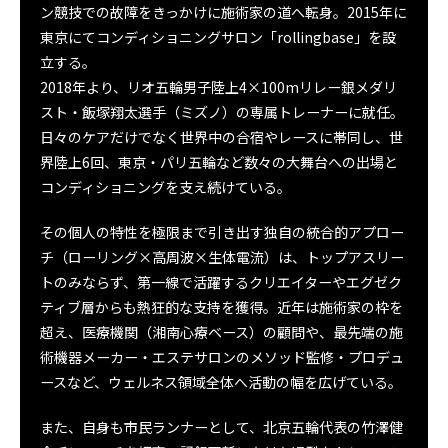
ン競技での故障をきっかけに施術家の道へ転身。2015年に
東京にてコンディショニングサロン「rollingbase」を設
立する。
2018年より、リオ五輪男子陸上4×100mリレー銀メダリ
スト・飯塚翔太選手（ミズノ）の専属トレーナーに就任。
日々のケアだけでなく世界中の合宿やレースに帯同し、世
界陸上6回、東京・パリ五輪など数々の大舞台への出場と
コンディショニングを支え続けている。
その個人の特性を極限まで引き出す独自の統合的アプロー
チ（ローリング×高周波×生体電流）は、トップアスリー
トのみならず、第一線で活躍するクリエイターやエグゼク
ティブ層からも熱狂的な支持を獲得。近年は施術家の枠を
超え、医療機関（湘南心療ベース）の顧問や、最先端の施
術機器メーカー・エステサロンのメソッド監修・プロデュ
ースなど、ウェルネス領域全体へ活動の幅を広げている。
また、自身も市民ランナーとして、北京五輪代表の竹澤健