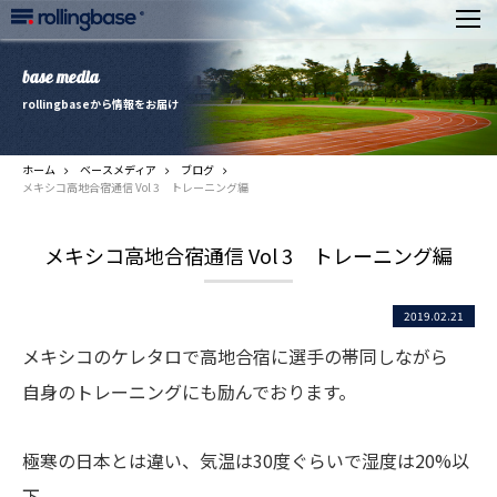
base media
rollingbaseから情報をお届け
ホーム
ベースメディア
ブログ
メキシコ高地合宿通信 Vol 3 トレーニング編
メキシコ高地合宿通信 Vol 3 トレーニング編
2019.02.21
メキシコのケレタロで高地合宿に選手の帯同しながら
自身のトレーニングにも励んでおります。
極寒の日本とは違い、気温は30度ぐらいで湿度は20%以
下。