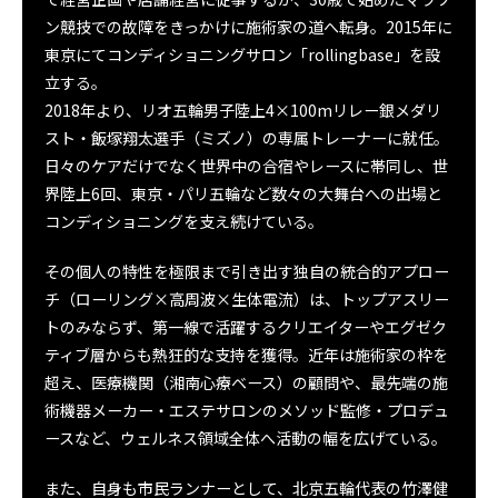
ン競技での故障をきっかけに施術家の道へ転身。2015年に
東京にてコンディショニングサロン「rollingbase」を設
立する。
2018年より、リオ五輪男子陸上4×100mリレー銀メダリ
スト・飯塚翔太選手（ミズノ）の専属トレーナーに就任。
日々のケアだけでなく世界中の合宿やレースに帯同し、世
界陸上6回、東京・パリ五輪など数々の大舞台への出場と
コンディショニングを支え続けている。
その個人の特性を極限まで引き出す独自の統合的アプロー
チ（ローリング×高周波×生体電流）は、トップアスリー
トのみならず、第一線で活躍するクリエイターやエグゼク
ティブ層からも熱狂的な支持を獲得。近年は施術家の枠を
超え、医療機関（湘南心療ベース）の顧問や、最先端の施
術機器メーカー・エステサロンのメソッド監修・プロデュ
ースなど、ウェルネス領域全体へ活動の幅を広げている。
また、自身も市民ランナーとして、北京五輪代表の竹澤健