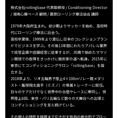
株式会社rollingbase 代表取締役 / Conditioning Director
/ 湘南心療ベース 顧問 / 蓑原ローリング療法協会 講師
1979年大阪府生まれ。幼少期よりサッカーを始め、高校時
代にローリング療法に出会う。
高校卒業後、1999年より渡仏し日本のコレクションブラン
ドでビジネスを学ぶ。その後13年間にわたりアパレル業界
で経営企画や店舗経営に従事するが、30歳で始めたマラソ
ン競技での故障をきっかけに施術家の道へ転身。2015年に
東京にてコンディショニングサロン「rollingbase」を設
立する。
2018年より、リオ五輪男子陸上4×100mリレー銀メダリ
スト・飯塚翔太選手（ミズノ）の専属トレーナーに就任。
日々のケアだけでなく世界中の合宿やレースに帯同し、世
界陸上6回、東京・パリ五輪など数々の大舞台への出場と
コンディショニングを支え続けている。
その個人の特性を極限まで引き出す独自の統合的アプロー