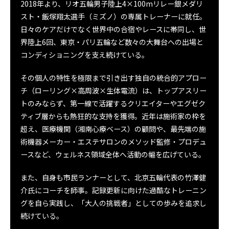
2018年より、リオ五輪男子陸上4×100mリレー銀メダリ
スト・飯塚翔太選手（ミズノ）の専属トレーナーに就任。
日々のケアだけでなく世界中の合宿やレースに帯同し、世
界陸上6回、東京・パリ五輪など数々の大舞台への出場と
コンディショニングを支え続けている。
その個人の特性を極限まで引き出す独自の統合的アプロー
チ（ローリング×高周波×生体電流）は、トップアスリー
トのみならず、第一線で活躍するクリエイターやエグゼク
ティブ層からも熱狂的な支持を獲得。近年は施術家の枠を
超え、医療機関（湘南心療ベース）の顧問や、最先端の施
術機器メーカー・エステサロンのメソッド監修・プロデュ
ースなど、ウェルネス領域全体へ活動の幅を広げている。
また、自身も市民ランナーとして、北京五輪代表の竹澤健
介氏にコーチを師事。記録更新に向けた過酷なトレーニン
グを自ら実践し、「大人の挑戦者」としての歩みを追求し
続けている。