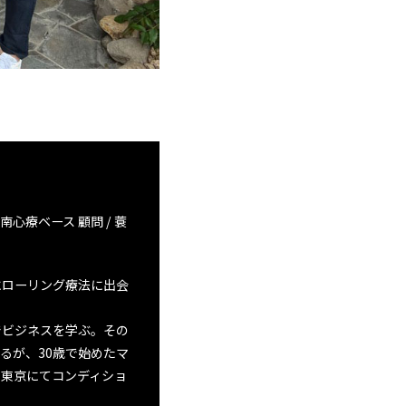
 / 湘南心療ベース 顧問 / 蓑
にローリング療法に出会
でビジネスを学ぶ。その
るが、30歳で始めたマ
に東京にてコンディショ