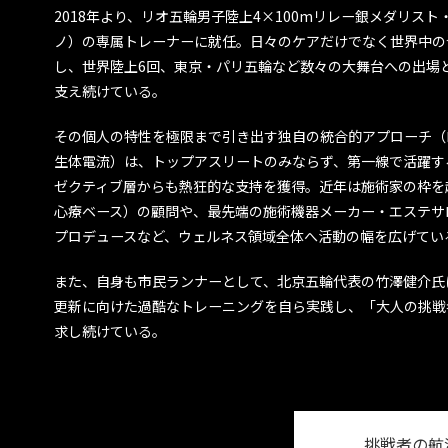
2018年より、リオ五輪男子陸上4×100mリレー銀メダリス
ノ）の専属トレーナーに就任。日々のケアだけでなく世界中の
し、世界陸上6回、東京・パリ五輪など数々の大舞台への出場
支え続けている。
その個人の特性を極限まで引き出す独自の統合的アプローチ（
生体電流）は、トップアスリートのみならず、第一線で活躍す
ゼクティブ層からも熱狂的な支持を獲得。近年は施術家の枠を
心療ベース）の顧問や、最先端の施術機器メーカー・エステサ
プロデュースなど、ウェルネス領域全体へ活動の幅を広げてい
また、自身も市民ランナーとして、北京五輪代表の竹澤健介氏
更新に向けた過酷なトレーニングを自ら実践し、「大人の挑戦
求し続けている。
挑戦者の航