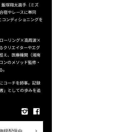
ト・飯塚翔太選手（ミズ
合宿やレースに帯同
とコンディショニングを
ローリング×高周波×
るクリエイターやエグ
超え、医療機関（湘南
ロンのメソッド監修・
る。
にコーチを師事。記録
者」としての歩みを追
海録配信中