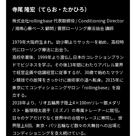
寺尾 隆宏（てらお・たかひろ）
株式会社rollingbase 代表取締役 / Conditioning Director
/ 湘南心療ベース 顧問 / 蓑原ローリング療法協会 講師
1979年大阪府生まれ。幼少期よりサッカーを始め、高校時
代にローリング療法に出会う。
高校卒業後、1999年より渡仏し日本のコレクションブラン
ドでビジネスを学ぶ。その後13年間にわたりアパレル業界
で経営企画や店舗経営に従事するが、30歳で始めたマラソ
ン競技での故障をきっかけに施術家の道へ転身。2015年に
東京にてコンディショニングサロン「rollingbase」を設
立する。
2018年より、リオ五輪男子陸上4×100mリレー銀メダリ
スト・飯塚翔太選手（ミズノ）の専属トレーナーに就任。
日々のケアだけでなく世界中の合宿やレースに帯同し、世
界陸上6回、東京・パリ五輪など数々の大舞台への出場と
コンディショニングを支え続けている。