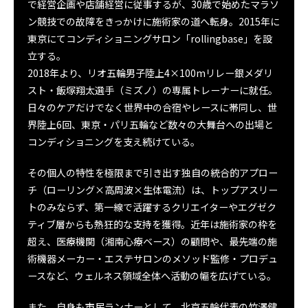
で経営企画や店舗経営に従事するが、30歳で始めたマラソ
ン競技での故障をきっかけに施術家の道へ転身。2015年に
東京にてコンディショニングサロン「rollingbase」を設
立する。
2018年より、リオ五輪男子陸上4×100mリレー銀メダリ
スト・飯塚翔太選手（ミズノ）の専属トレーナーに就任。
日々のケアだけでなく世界中の合宿やレースに帯同し、世
界陸上6回、東京・パリ五輪など数々の大舞台への出場と
コンディショニングを支え続けている。
その個人の特性を極限まで引き出す独自の統合的アプロー
チ（ローリング×高周波×生体電流）は、トップアスリー
トのみならず、第一線で活躍するクリエイターやエグゼク
ティブ層からも熱狂的な支持を獲得。近年は施術家の枠を
超え、医療機関（湘南心療ベース）の顧問や、最先端の施
術機器メーカー・エステサロンのメソッド監修・プロデュ
ースなど、ウェルネス領域全体へ活動の幅を広げている。
また、自身も市民ランナーとして、北京五輪代表の竹澤健